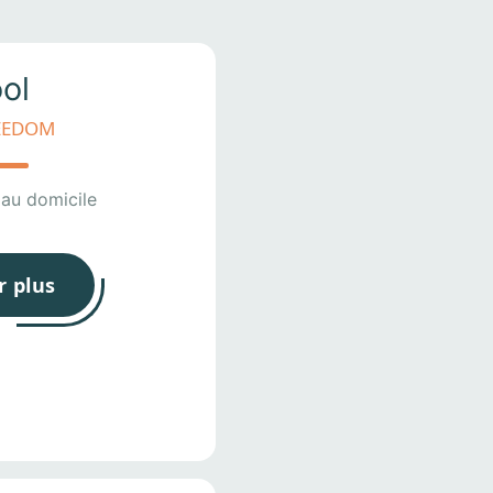
ol
REEDOM
 au domicile
r plus