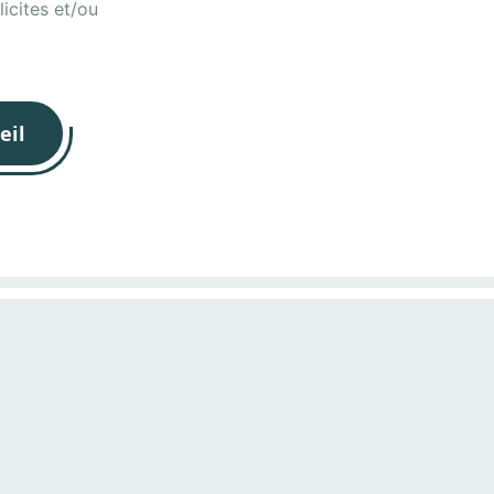
icites et/ou
eil