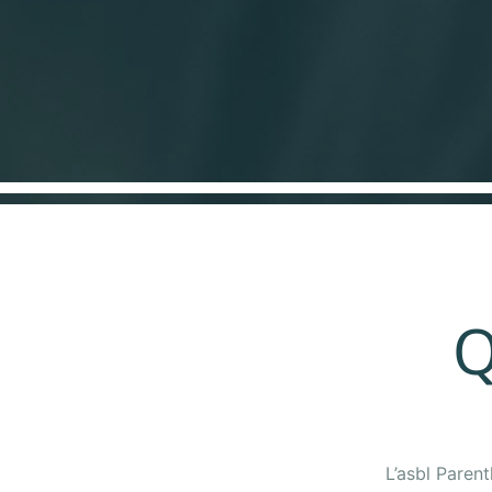
Q
L’asbl Paren