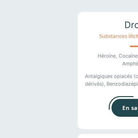
Dr
Substances illi
Héroïne, Cocaïne
Amphé
Antalgiques opiacés (
dérivés), Benzodiazépi
En sa