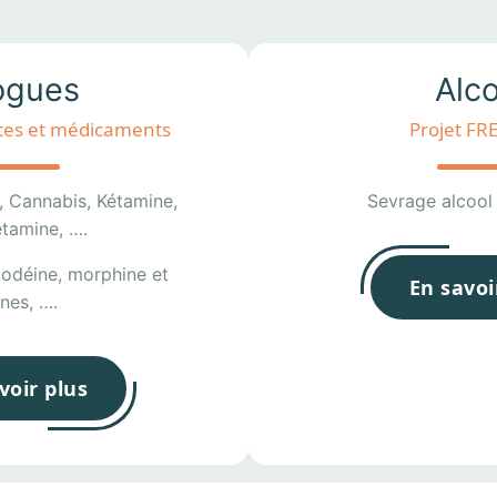
ogues
Alco
cites et médicaments
Projet F
, Cannabis, Kétamine,
Sevrage alcool
tamine, ….
codéine, morphine et
En savoi
nes, ….
voir plus