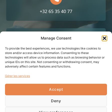
+32 65 35 40 77
Manage Consent
To provide the best experiences, we use technologies like cookies to
Av. Reine Astrid 2, 7000 Mons
store and/or access device information. Consenting to these
technologies will allow us to process data such as browsing behavior or
unique IDs on this site. Not consenting or withdrawing consent, may
adversely affect certain features and functions.
Gérer les services
Politique de confidentialité
Mentions légales
Accept
Deny