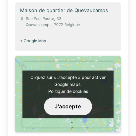
Maison de quartier de Quevaucamps
Rue Paul Pastur, 33
Quevaucamps
,
7972
Belgique
+ Google Map
Cliquez sur « J’accepte » pour activer
Cliquez sur « J’accepte » pour activer
Google maps
Google maps
Politique de cookies
Politique de cookies
J’accepte
J’accepte