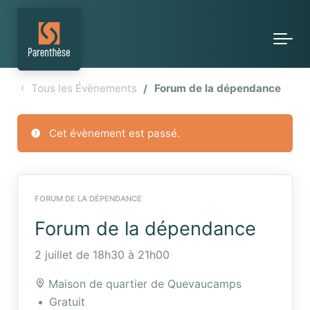
Skip to main content
Tous les Évènements
Forum de la dépendance
Cet évènement est passé.
FORUM DE LA DÉPENDANCE
Forum de la dépendance
2 juillet de 18h30
à
21h00
Maison de quartier de Quevaucamps
Gratuit