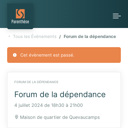
Skip to main content
Tous les Évènements
Forum de la dépendance
Cet évènement est passé.
FORUM DE LA DÉPENDANCE
Forum de la dépendance
4 juillet 2024 de 18h30
à
21h00
Maison de quartier de Quevaucamps